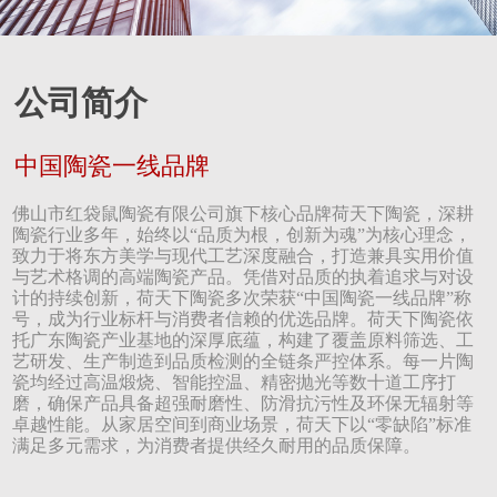
公司简介
中国陶瓷一线品牌
佛山市红袋鼠陶瓷有限公司旗下核心品牌荷天下陶瓷，深耕
陶瓷行业多年，始终以“品质为根，创新为魂”为核心理念，
致力于将东方美学与现代工艺深度融合，打造兼具实用价值
与艺术格调的高端陶瓷产品。凭借对品质的执着追求与对设
计的持续创新，荷天下陶瓷多次荣获“中国陶瓷一线品牌”称
号，成为行业标杆与消费者信赖的优选品牌。荷天下陶瓷依
托广东陶瓷产业基地的深厚底蕴，构建了覆盖原料筛选、工
艺研发、生产制造到品质检测的全链条严控体系。每一片陶
瓷均经过高温煅烧、智能控温、精密抛光等数十道工序打
磨，确保产品具备超强耐磨性、防滑抗污性及环保无辐射等
卓越性能。从家居空间到商业场景，荷天下以“零缺陷”标准
满足多元需求，为消费者提供经久耐用的品质保障。