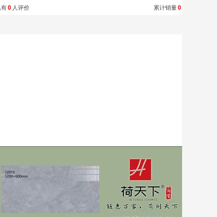
已有
0
人评价
累计销量
0